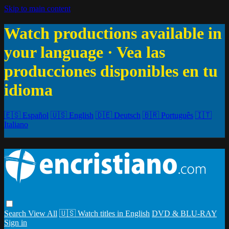
Skip to main content
Watch productions available in
your language · Vea las
producciones disponibles en tu
idioma
🇪🇸 Español
🇺🇸 English
🇩🇪 Deutsch
🇧🇷 Português
🇮🇹
Italiano
Search
View All
🇺🇸 Watch titles in English
DVD & BLU-RAY
Sign in