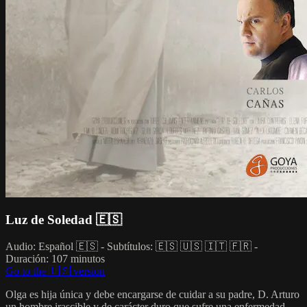
Luz de Soledad 🇪🇸
Audio: Español 🇪🇸 - Subtítulos: 🇪🇸 🇺🇸 🇮🇹 🇫🇷 -
Duración: 107 minutos
Go to the 🇺🇸 version
Olga es hija única y debe encargarse de cuidar a su padre, D. Arturo
un hombre irascible y de carácter duro que sufre una enfermedad.