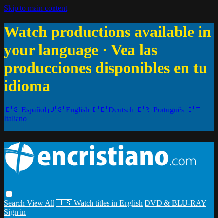
Skip to main content
Watch productions available in
your language · Vea las
producciones disponibles en tu
idioma
🇪🇸 Español
🇺🇸 English
🇩🇪 Deutsch
🇧🇷 Português
🇮🇹
Italiano
Search
View All
🇺🇸 Watch titles in English
DVD & BLU-RAY
Sign in