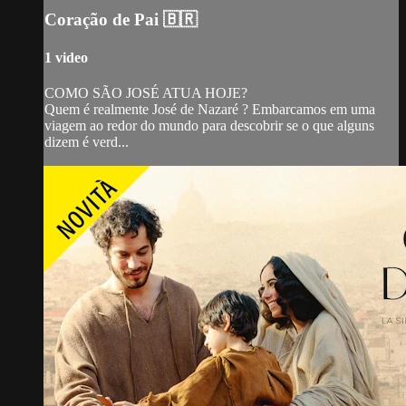
Coração de Pai 🇧🇷
1 video
COMO SÃO JOSÉ ATUA HOJE?
Quem é realmente José de Nazaré ? Embarcamos em uma
viagem ao redor do mundo para descobrir se o que alguns
dizem é verd...