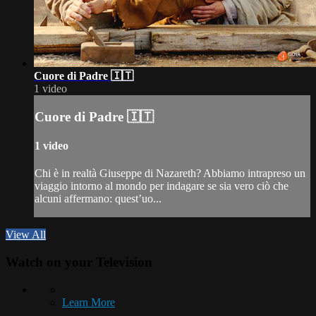
Cuore di Padre 🇮🇹
1 video
Cuore di Padre 🇮🇹
1 video
Chi è in realtà Giuseppe di Nazareth? Abbiamo intrapreso un
viaggio intorno al mondo per indagare se sia vero ciò che
alcuni affermano: quest’uo...
View All
Watch on your
Television
Learn More