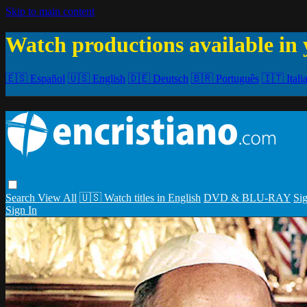
Skip to main content
Watch productions available in 
🇪🇸 Español
🇺🇸 English
🇩🇪 Deutsch
🇧🇷 Português
🇮🇹 Itali
Search
View All
🇺🇸 Watch titles in English
DVD & BLU-RAY
Sig
Sign In