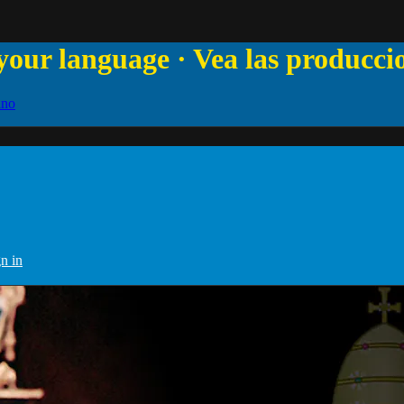
your language · Vea las producci
ano
n in