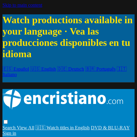
Skip to main content
Watch productions available in
your language · Vea las
producciones disponibles en tu
idioma
🇪🇸 Español
🇺🇸 English
🇩🇪 Deutsch
🇧🇷 Português
🇮🇹
Italiano
Search
View All
🇺🇸 Watch titles in English
DVD & BLU-RAY
Sign in