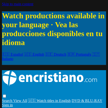
Skip to main content
Watch productions available in
your language · Vea las
producciones disponibles en tu
idioma
🇪🇸 Español
🇺🇸 English
🇩🇪 Deutsch
🇧🇷 Português
🇮🇹
Italiano
Search
View All
🇺🇸 Watch titles in English
DVD & BLU-RAY
Sign in