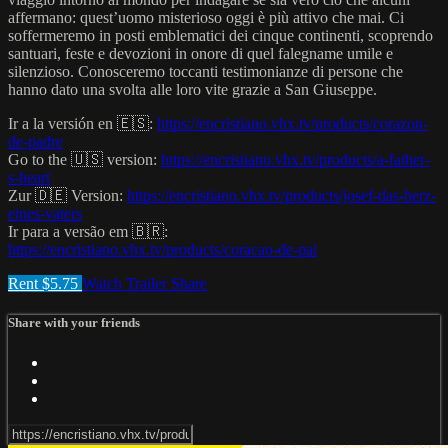
affermano: quest’uomo misterioso oggi è più attivo che mai. Ci
soffermeremo in posti emblematici dei cinque continenti, scoprendo
santuari, feste e devozioni in onore di quel falegname umile e
silenzioso. Conosceremo toccanti testimonianze di persone che
hanno dato una svolta alle loro vite grazie a San Giuseppe.
Ir a la versión en 🇪🇸:
https://encristiano.vhx.tv/products/corazon-
de-padre
Go to the 🇺🇸 version:
https://encristiano.vhx.tv/products/a-father-
s-heart
Zur 🇩🇪 Version:
https://encristiano.vhx.tv/products/josef-das-herz-
eines-vaters
Ir para a versão em 🇧🇷:
https://encristiano.vhx.tv/products/coracao-de-pai
Rent $5.75
Watch Trailer
Share
Share with your friends