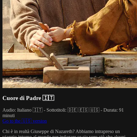
Cuore di Padre 🇮🇹
Audio: Italiano 🇮🇹 - Sottotitoli: 🇩🇪 🇪🇸 🇺🇸 - Durata: 91
minuti
Go to the 🇺🇸 version
Chi è in realtà Giuseppe di Nazareth? Abbiamo intrapreso un
viaggio intorno al mondo per indagare se sia vero ciò che alcuni