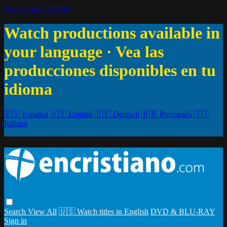
Skip to main content
Watch productions available in
your language · Vea las
producciones disponibles en tu
idioma
🇪🇸 Español
🇺🇸 English
🇩🇪 Deutsch
🇧🇷 Português
🇮🇹
Italiano
Search
View All
🇺🇸 Watch titles in English
DVD & BLU-RAY
Sign in