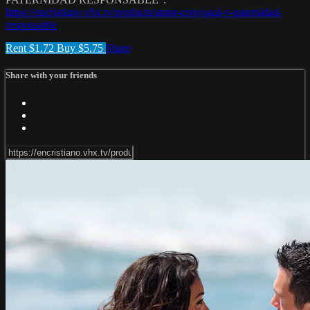
https://encristiano.vhx.tv/products/amor-conyugal-y-paternidad-
responsable
Rent $1.72
Buy $5.75
Share
Share with your friends