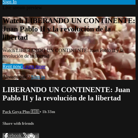
Sign In
Live stream preview
Watch LIBERANDO UN CONTINENTE:
Juan Pablo II y la revolución de la
libertad
Watch LIBERANDO UN CONTINENTE: Juan Pablo II y la
revolución de la libertad
Rent now
Learn more
Already paid?
Sign in
LIBERANDO UN CONTINENTE: Juan
Pablo II y la revolución de la libertad
Pack Goya Plus 🇪🇸
• 1h 33m
Share with friends
Facebook
X
Email