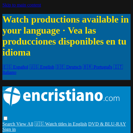
Skip to main content
Watch productions available in
your language · Vea las
producciones disponibles en tu
idioma
🇪🇸 Español
🇺🇸 English
🇩🇪 Deutsch
🇧🇷 Português
🇮🇹
Italiano
Search
View All
🇺🇸 Watch titles in English
DVD & BLU-RAY
Sign in