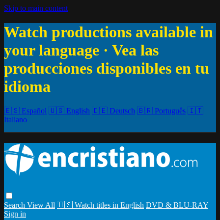
Skip to main content
Watch productions available in
your language · Vea las
producciones disponibles en tu
idioma
🇪🇸 Español
🇺🇸 English
🇩🇪 Deutsch
🇧🇷 Português
🇮🇹
Italiano
Search
View All
🇺🇸 Watch titles in English
DVD & BLU-RAY
Sign in